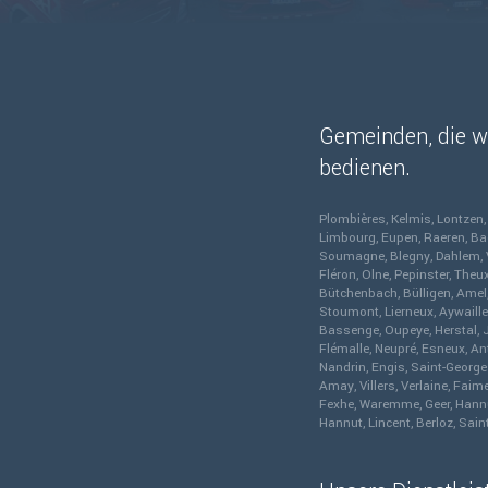
Gemeinden, die wi
bedienen.
Plombières
Kelmis
Lontzen
Limbourg
Eupen
Raeren
Ba
Soumagne
Blegny
Dahlem
Fléron
Olne
Pepinster
Theu
Bütchenbach
Bülligen
Amel
Stoumont
Lierneux
Aywaille
Bassenge
Oupeye
Herstal
Flémalle
Neupré
Esneux
An
Nandrin
Engis
Saint-Georg
Amay
Villers
Verlaine
Faim
Fexhe
Waremme
Geer
Hann
Hannut
Lincent
Berloz
Saint