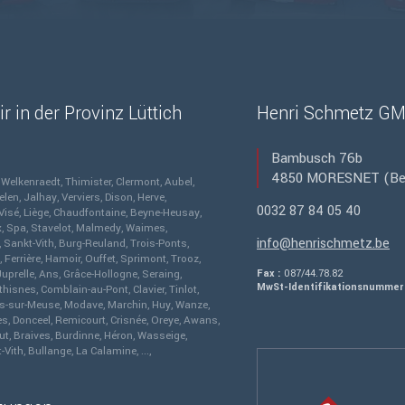
r in der Provinz Lüttich
Henri Schmetz G
Bambusch 76b
4850
MORESNET
(Be
Welkenraedt
Thimister
Clermont
Aubel
elen
Jalhay
Verviers
Dison
Herve
0032 87 84 05 40
Visé
Liège
Chaudfontaine
Beyne-Heusay
x
Spa
Stavelot
Malmedy
Waimes
info@henrischmetz.be
Sankt-Vith
Burg-Reuland
Trois-Ponts
Ferrière
Hamoir
Ouffet
Sprimont
Trooz
Juprelle
Ans
Grâce-Hollogne
Seraing
Fax :
087/44.78.82
MwSt-Identifikationsnummer 
thisnes
Comblain-au-Pont
Clavier
Tinlot
es-sur-Meuse
Modave
Marchin
Huy
Wanze
es
Donceel
Remicourt
Crisnée
Oreye
Awans
ut
Braives
Burdinne
Héron
Wasseige
-Vith
Bullange
La Calamine
...