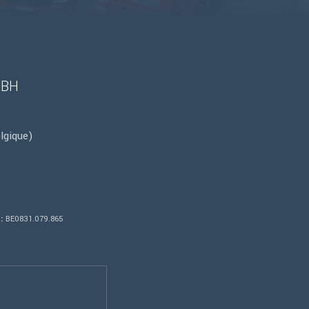
MBH
lgique)
:
BE0831.079.865