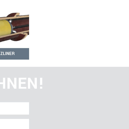
WASSERAUFBEREITUNG
ZLINER
IHNEN!