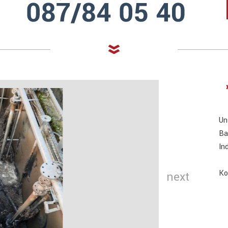
Un
Ba
In
Ko
next