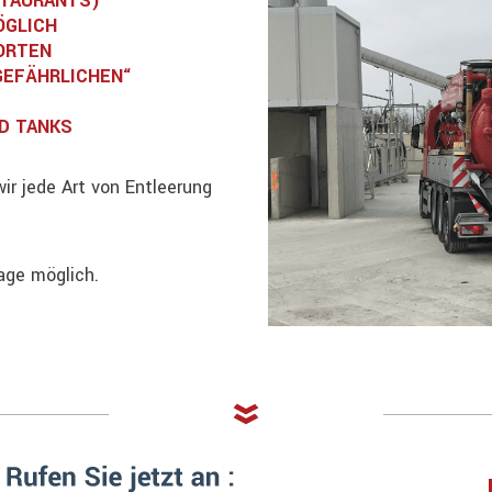
STAURANTS)
GLICH
 ORTEN
GEFÄHRLICHEN“
D TANKS
ir jede Art von Entleerung
age möglich.