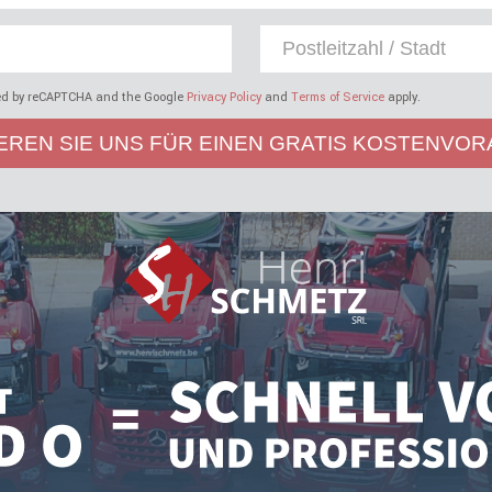
cted by reCAPTCHA and the Google
Privacy Policy
and
Terms of Service
apply.