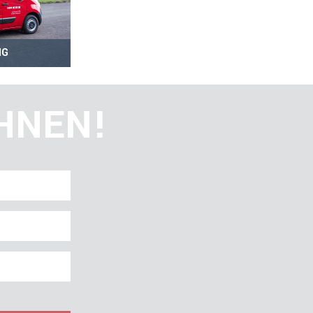
NG
IHNEN!