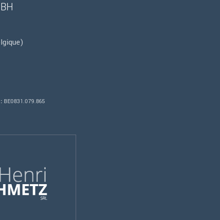
MBH
lgique)
:
BE0831.079.865