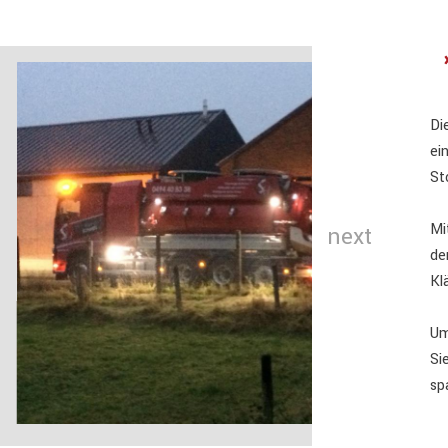
Di
ei
St
Mi
next
de
Kl
Um
Si
sp
Entleerung einer Kleinkläranlage