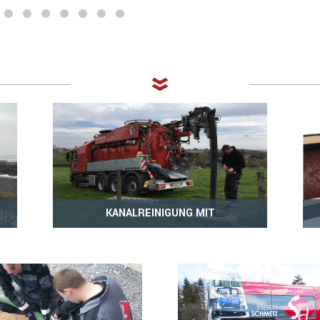
KANALREINIGUNG MIT
WASSERAUFBEREITUNG