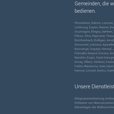
Gemeinden, die wi
bedienen.
Plombières
Kelmis
Lontzen
Limbourg
Eupen
Raeren
Ba
Soumagne
Blegny
Dahlem
Fléron
Olne
Pepinster
Theu
Bütchenbach
Bülligen
Amel
Stoumont
Lierneux
Aywaille
Bassenge
Oupeye
Herstal
Flémalle
Neupré
Esneux
An
Nandrin
Engis
Saint-Georg
Amay
Villers
Verlaine
Faim
Fexhe
Waremme
Geer
Hann
Hannut
Lincent
Berloz
Saint
Unsere Dienstlei
Klärgrubenentleerung
Entlee
Entleeren von Wasserzister
Kläranlagen der Wallonisch