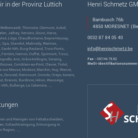
r in der Provinz Lüttich
Henri Schmetz G
Bambusch 76b
4850
MORESNET
(Be
Welkenraedt
Thimister
Clermont
Aubel
elen
Jalhay
Verviers
Dison
Herve
0032 87 84 05 40
Visé
Liège
Chaudfontaine
Beyne-Heusay
x
Spa
Stavelot
Malmedy
Waimes
info@henrischmetz.be
Sankt-Vith
Burg-Reuland
Trois-Ponts
Ferrière
Hamoir
Ouffet
Sprimont
Trooz
Juprelle
Ans
Grâce-Hollogne
Seraing
Fax :
087/44.78.82
MwSt-Identifikationsnummer 
thisnes
Comblain-au-Pont
Clavier
Tinlot
es-sur-Meuse
Modave
Marchin
Huy
Wanze
es
Donceel
Remicourt
Crisnée
Oreye
Awans
ut
Braives
Burdinne
Héron
Wasseige
-Vith
Bullange
La Calamine
...
stungen
ren und Reinigen von Fettabscheidern
nen
Schachtreinigung
Entsorgung in
en Region
...