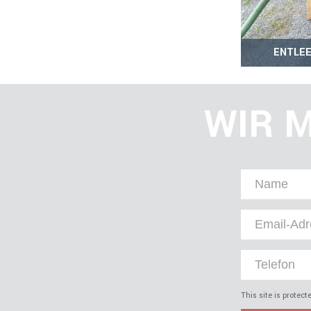
ENTLEE
WIR M
This site is prote